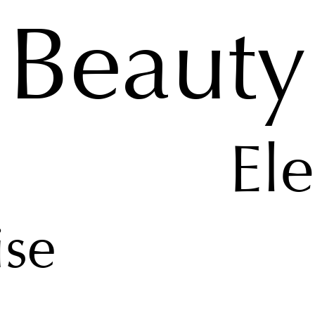
Beauty
El
ise